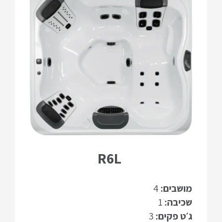
R6L
מושבים:
4
שכיבה:
1
ג׳ט פקים:
3