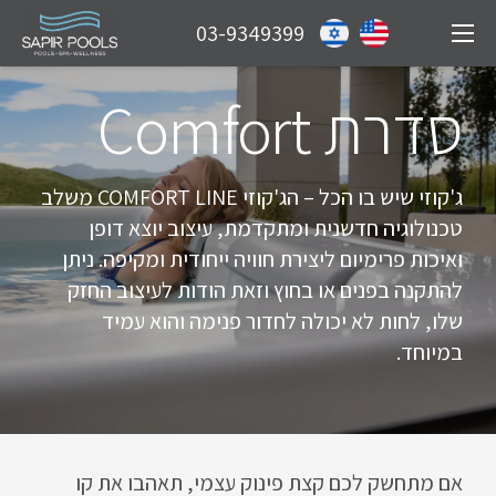
03-9349399
סדרת Comfort
ג'קוזי שיש בו הכל – הג'קוזי COMFORT LINE משלב
טכנולוגיה חדשנית ומתקדמת, עיצוב יוצא דופן
ואיכות פרימיום ליצירת חוויה ייחודית ומקיפה. ניתן
להתקנה בפנים או בחוץ וזאת הודות לעיצוב החזק
שלו, לחות לא יכולה לחדור פנימה והוא עמיד
במיוחד.
אם מתחשק לכם קצת פינוק עצמי, תאהבו את קו