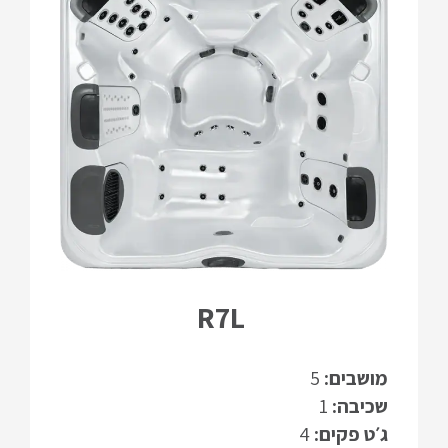
R7L
מושבים:
5
שכיבה:
1
ג׳ט פקים:
4